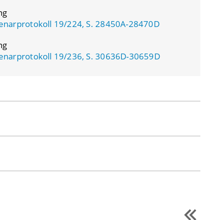
ng
enarprotokoll 19/224, S. 28450A-28470D
ng
enarprotokoll 19/236, S. 30636D-30659D