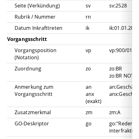
Seite (Verkündung)
sv
sv:2528
Rubrik / Nummer
rn
Datum Inkrafttreten
ik
ik:01.01.202
Vorgangsschritt
Vorgangsposition
vp
vp:900/010 (
(Notation)
Zuordnung
zo
zo:BR
zo:BR NOT z
Anmerkung zum
an
an:Geschäft
Vorgangsschritt
anx
anx:Geschäf
(exakt)
Zusatzmerkmal
zm
zm:A
GO-Deskriptor
go
go:"Reden z
interfraktio