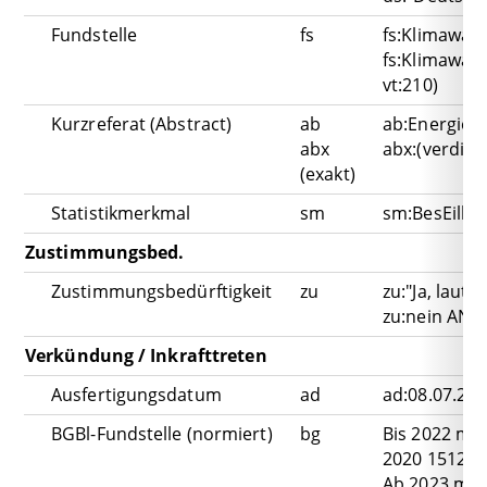
Fundstelle
fs
fs:Klimawan
fs:Klimawan
vt:210)
Kurzreferat (Abstract)
ab
ab:Energiew
abx
abx:(verdi OR
(exakt)
Statistikmerkmal
sm
sm:BesEilbe
Zustimmungsbed.
Zustimmungsbedürftigkeit
zu
zu:"Ja, laut
zu:nein AND 
Verkündung / Inkrafttreten
Ausfertigungsdatum
ad
ad:08.07.20
BGBl-Fundstelle (normiert)
bg
Bis 2022 mit 
2020 1512"
Ab 2023 mit 