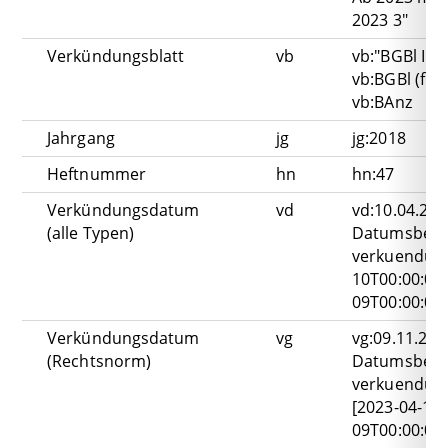
2023 3"
Verkündungsblatt
vb
vb:"BGBl I"
vb:BGBl (find
vb:BAnz
Jahrgang
jg
jg:2018
Heftnummer
hn
hn:47
Verkündungsdatum
vd
vd:10.04.202
(alle Typen)
Datumsbere
verkuendung
10T00:00:00
09T00:00:00
Verkündungsdatum
vg
vg:09.11.202
(Rechtsnorm)
Datumsbere
verkuendun
[2023-04-10T
09T00:00:00