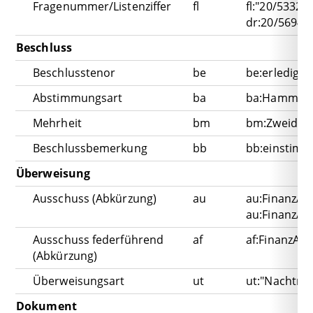
Fragenummer/Listenziffer
fl
fl:"20/5332 A
dr:20/5694 A
Beschluss
Beschlusstenor
be
be:erledigt 
Abstimmungsart
ba
ba:Hammels
Mehrheit
bm
bm:Zweidrit
Beschlussbemerkung
bb
bb:einstimm
Überweisung
Ausschuss (Abkürzung)
au
au:FinanzA
au:FinanzA 
Ausschuss federführend
af
af:FinanzA
(Abkürzung)
Überweisungsart
ut
ut:"Nachträ
Dokument