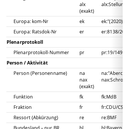
alx
alx:Stellun
(exakt)
Europa: kom-Nr
ek
ek:"(2020) 5
Europa: Ratsdok-Nr
er
er:8138/20
Plenarprotokoll
Plenarprotokoll-Nummer
pr
pr:19/149
Person / Aktivität
Person (Personenname)
na
na:"Abercron
nax
nax:Schroet
(exakt)
Funktion
fk
fk:MdB
Fraktion
fr
fr:CDU/CSU
Ressort (Abkürzung)
re
re:BMF
Bundesland – nur BR
bl
bl:Bayern