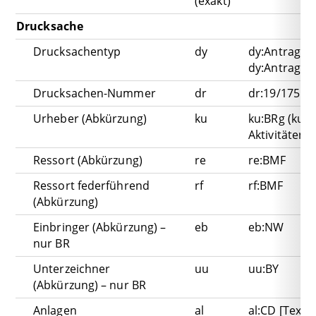
(exakt)
Drucksache
Drucksachentyp
dy
dy:Antrag
dy:Antrag A
Drucksachen-Nummer
dr
dr:19/175
Urheber (Abkürzung)
ku
ku:BRg (ku:F
Aktivitäten)
Ressort (Abkürzung)
re
re:BMF
Ressort federführend
rf
rf:BMF
(Abkürzung)
Einbringer (Abkürzung) –
eb
eb:NW
nur BR
Unterzeichner
uu
uu:BY
(Abkürzung) – nur BR
Anlagen
al
al:CD [Texts