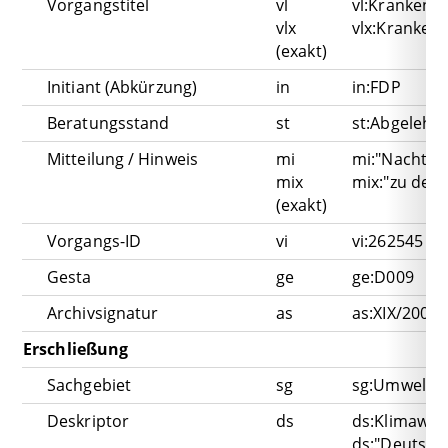
Vorgangstitel
vl
vl:Krankenh
vlx
vlx:Kranken
(exakt)
Initiant (Abkürzung)
in
in:FDP
Beratungsstand
st
st:Abgelehn
Mitteilung / Hinweis
mi
mi:"Nachträg
mix
mix:"zu den 
(exakt)
Vorgangs-ID
vi
vi:262545
Gesta
ge
ge:D009
Archivsignatur
as
as:XIX/200
Erschließung
Sachgebiet
sg
sg:Umwelt
Deskriptor
ds
ds:Klimawan
ds:"Deutsche