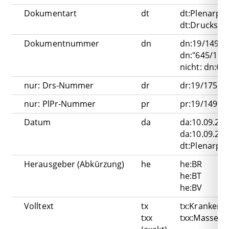
Dokumentart
dt
dt:Plenarpro
dt:Drucksach
Dokumentnummer
dn
dn:19/149
dn:"645/19(B
nicht: dn:64
nur: Drs-Nummer
dr
dr:19/175
nur: PlPr-Nummer
pr
pr:19/149
Datum
da
da:10.09.20
da:10.09.20
dt:Plenarpro
Herausgeber (Abkürzung)
he
he:BR
he:BT
he:BV
Volltext
tx
tx:Krankenh
txx
txx:Masse