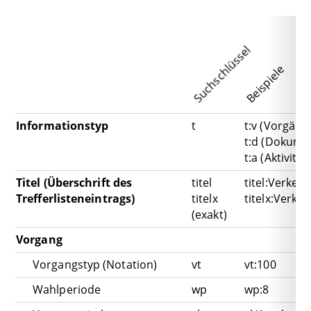
Suchschlüssel
Beispiele
Informationstyp
t
t:v (Vorgäng
t:d (Dokume
t:a (Aktivität
Titel (Überschrift des
titel
titel:Verkeh
Trefferlisteneintrags)
titelx
titelx:Verke
(exakt)
Vorgang
Vorgangstyp (Notation)
vt
vt:100
Wahlperiode
wp
wp:8