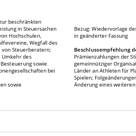
 zur beschränkten
eistung in Steuersachen
Bezug: Wiedervorlage de
 von Hochschulen,
in geänderter Fassung
lfevereine, Wegfall des
n von Steuerberatern;
Beschlussempfehlung d
, Umkehr des
Prämienzahlungen der Sti
 Besteuerung sowie
gemeinnütziger Organisat
onengesellschaften bei
Länder an Athleten für P
Spielen; Folgeänderunge
gen sowie
Änderung eines weiteren