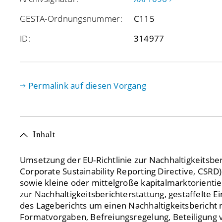
GESTA-Ordnungsnummer:
C115
ID:
314977
Permalink auf diesen Vorgang
Inhalt
Umsetzung der EU-Richtlinie zur Nachhaltigkeitsber
Mitglieder des vertretungsberechtigten Organs vo
Corporate Sustainability Reporting Directive, CSRD)
hinsichtlich des Jahresabschlusses und des Lage
sowie kleine oder mittelgroße kapitalmarktorienti
Konzernabschlusses und des Konzernlageberich
zur Nachhaltigkeitsberichterstattung, gestaffelte E
Schriftformvorgaben durch die Textfo
des Lageberichts um einen Nachhaltigkeitsbericht 
Formatvorgaben, Befreiungsregelung, Beteiligung 