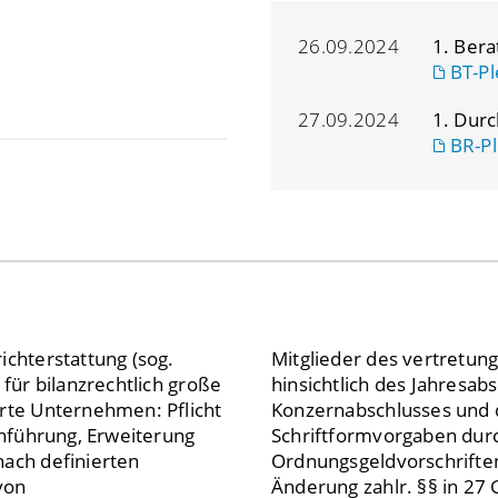
26.09.2024
1. Ber
BT-Pl
27.09.2024
1. Dur
BR-Pl
ichterstattung (sog.
n Inlandsemittenten
 für bilanzrechtlich große
berichts respektive des
erte Unternehmen: Pflicht
ts, Ersetzung einzelner
inführung, Erweiterung
rm, Bußgeld- und
nach definierten
Ordnungsgeldvorschriften
von
Änderung zahlr. §§ in 27