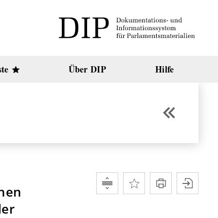
ste
Über DIP
Hilfe
chen
der