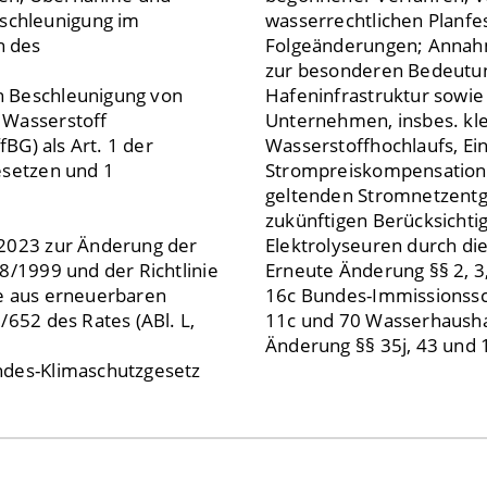
schleunigung im
wasserrechtlichen Planfe
n des
Folgeänderungen; Annahm
zur besonderen Bedeutun
n Beschleunigung von
Hafeninfrastruktur sowie 
 Wasserstoff
Unternehmen, insbes. kl
BG) als Art. 1 der
Wasserstoffhochlaufs, Ein
esetzen und 1
Strompreiskompensation ü
geltenden Stromnetzentge
zukünftigen Berücksichti
 2023 zur Änderung der
Elektrolyseuren durch di
8/1999 und der Richtlinie
Erneute Änderung §§ 2, 3
ie aus erneuerbaren
16c Bundes-Immissionssc
/652 des Rates (ABl. L,
11c und 70 Wasserhaushal
Änderung §§ 35j, 43 und 
ndes-Klimaschutzgesetz