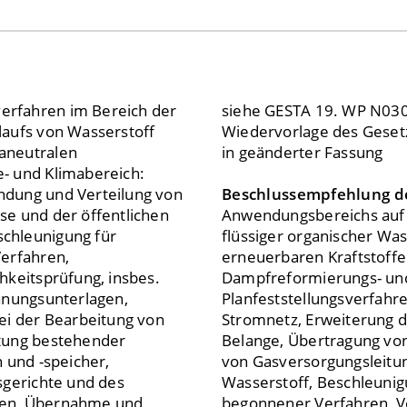
erfahren im Bereich der
siehe GESTA 19. WP N03
laufs von Wasserstoff
Wiedervorlage des Geset
aneutralen
in geänderter Fassung
- und Klimabereich:
ndung und Verteilung von
Beschlussempfehlung d
se und der öffentlichen
Anwendungsbereichs auf 
chleunigung für
flüssiger organischer Wa
Verfahren,
erneuerbaren Kraftstoffe
hkeitsprüfung, insbes.
Dampfreformierungs- und
anungsunterlagen,
Planfeststellungsverfahr
ei der Bearbeitung von
Stromnetz, Erweiterung d
stung bestehender
Belange, Übertragung vo
 und -speicher,
von Gasversorgungsleitu
sgerichte und des
Wasserstoff, Beschleunig
ren, Übernahme und
begonnener Verfahren, V