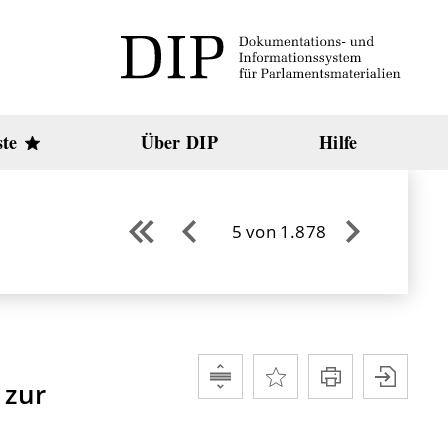
ste
Über DIP
Hilfe
5 von 1.878
 zur