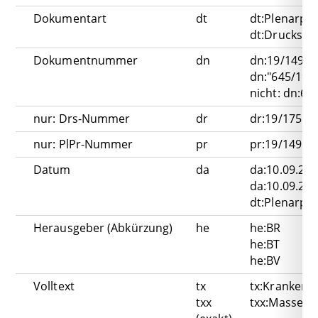
Dokumentart
dt
dt:Plenarpro
dt:Drucksach
Dokumentnummer
dn
dn:19/149
dn:"645/19(B
nicht: dn:64
nur: Drs-Nummer
dr
dr:19/175
nur: PlPr-Nummer
pr
pr:19/149
Datum
da
da:10.09.20
da:10.09.20
dt:Plenarpro
Herausgeber (Abkürzung)
he
he:BR
he:BT
he:BV
Volltext
tx
tx:Krankenh
txx
txx:Masse