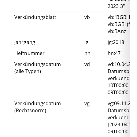
2023 3"
Verkündungsblatt
vb
vb:"BGBl I"
vb:BGBl (find
vb:BAnz
Jahrgang
jg
jg:2018
Heftnummer
hn
hn:47
Verkündungsdatum
vd
vd:10.04.202
(alle Typen)
Datumsbere
verkuendung
10T00:00:00
09T00:00:00
Verkündungsdatum
vg
vg:09.11.202
(Rechtsnorm)
Datumsbere
verkuendun
[2023-04-10T
09T00:00:00