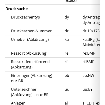
(exakt)
Drucksache
Drucksachentyp
dy
dy:Antrag
dy:Antrag A
Drucksachen-Nummer
dr
dr:19/175
Urheber (Abkürzung)
ku
ku:BRg (ku:F
Aktivitäten)
Ressort (Abkürzung)
re
re:BMF
Ressort federführend
rf
rf:BMF
(Abkürzung)
Einbringer (Abkürzung) –
eb
eb:NW
nur BR
Unterzeichner
uu
uu:BY
(Abkürzung) – nur BR
Anlagen
al
al:CD [Texts