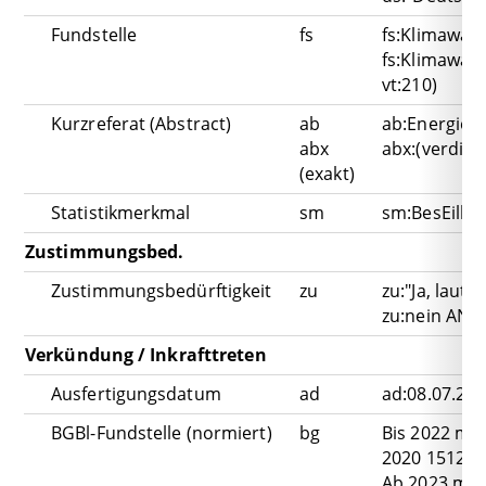
Fundstelle
fs
fs:Klimawan
fs:Klimawan
vt:210)
Kurzreferat (Abstract)
ab
ab:Energiew
abx
abx:(verdi OR
(exakt)
Statistikmerkmal
sm
sm:BesEilbe
Zustimmungsbed.
Zustimmungsbedürftigkeit
zu
zu:"Ja, laut
zu:nein AND 
Verkündung / Inkrafttreten
Ausfertigungsdatum
ad
ad:08.07.20
BGBl-Fundstelle (normiert)
bg
Bis 2022 mit 
2020 1512"
Ab 2023 mit 