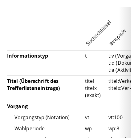
Suchschlüssel
Beispiele
Informationstyp
t
t:v (Vorgäng
t:d (Dokume
t:a (Aktivität
Titel (Überschrift des
titel
titel:Verkeh
Trefferlisteneintrags)
titelx
titelx:Verke
(exakt)
Vorgang
Vorgangstyp (Notation)
vt
vt:100
Wahlperiode
wp
wp:8