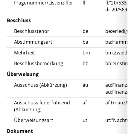
Fragenummer/Listenziffer
fl
fl:"20/5332 A
dr:20/5694 A
Beschluss
Beschlusstenor
be
be:erledigt 
Abstimmungsart
ba
ba:Hammels
Mehrheit
bm
bm:Zweidrit
Beschlussbemerkung
bb
bb:einstimm
Überweisung
Ausschuss (Abkürzung)
au
au:FinanzA
au:FinanzA 
Ausschuss federführend
af
af:FinanzA
(Abkürzung)
Überweisungsart
ut
ut:"Nachträ
Dokument