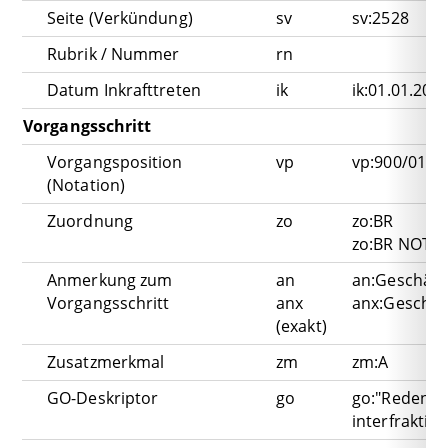
Seite (Verkündung)
sv
sv:2528
Rubrik / Nummer
rn
Datum Inkrafttreten
ik
ik:01.01.202
Vorgangsschritt
Vorgangsposition
vp
vp:900/010 (
(Notation)
Zuordnung
zo
zo:BR
zo:BR NOT z
Anmerkung zum
an
an:Geschäft
Vorgangsschritt
anx
anx:Geschäf
(exakt)
Zusatzmerkmal
zm
zm:A
GO-Deskriptor
go
go:"Reden z
interfraktio