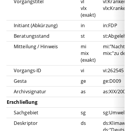
Vorgangstitel
vl
vl:Krankenh
vlx
vlx:Kranken
(exakt)
Initiant (Abkürzung)
in
in:FDP
Beratungsstand
st
st:Abgelehn
Mitteilung / Hinweis
mi
mi:"Nachträg
mix
mix:"zu den 
(exakt)
Vorgangs-ID
vi
vi:262545
Gesta
ge
ge:D009
Archivsignatur
as
as:XIX/200
Erschließung
Sachgebiet
sg
sg:Umwelt
Deskriptor
ds
ds:Klimawan
ds:"Deutsche