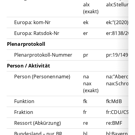
alx
alx:Stellun
(exakt)
Europa: kom-Nr
ek
ek:"(2020) 5
Europa: Ratsdok-Nr
er
er:8138/20
Plenarprotokoll
Plenarprotokoll-Nummer
pr
pr:19/149
Person / Aktivität
Person (Personenname)
na
na:"Abercron
nax
nax:Schroet
(exakt)
Funktion
fk
fk:MdB
Fraktion
fr
fr:CDU/CSU
Ressort (Abkürzung)
re
re:BMF
Bundesland – nur BR
bl
bl:Bayern