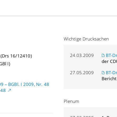
Wichtige Drucksachen
24.03.2009
BT-D
f (Drs 16/12410)
der CDU
GBl I)
27.05.2009
BT-D
Bericht
 – BGBl. I 2009, Nr. 48
248
Plenum