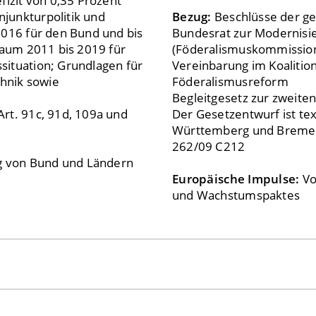
fizit von 0,35 Prozent
junkturpolitik und
Bezug:
Beschlüsse der 
2016 für den Bund und bis
Bundesrat zur Modernisi
raum 2011 bis 2019 für
(Föderalismuskommission
situation; Grundlagen für
Vereinbarung im Koalition
hnik sowie
Föderalismusreform
Begleitgesetz zur zweite
rt. 91c, 91d, 109a und
Der Gesetzentwurf ist te
Württemberg und Bremen
262/09 C212
ig von Bund und Ländern
Europäische Impulse:
Vo
und Wachstumspaktes