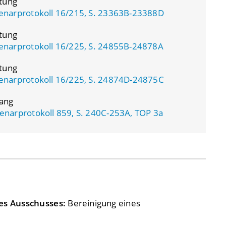
atung
enarprotokoll 16/215, S. 23363B-23388D
atung
enarprotokoll 16/225, S. 24855B-24878A
atung
enarprotokoll 16/225, S. 24874D-24875C
ang
enarprotokoll 859, S. 240C-253A, TOP 3a
es Ausschusses:
Bereinigung eines