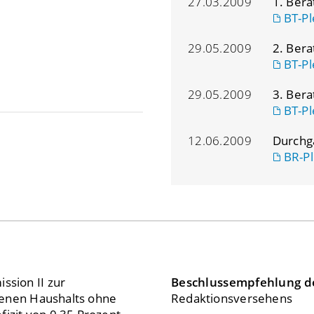
27.03.2009
1. Ber
BT-Pl
29.05.2009
2. Ber
BT-Pl
29.05.2009
3. Ber
BT-Pl
12.06.2009
Durchg
BR-Pl
sion II zur
Beschlussempfehlung d
henen Haushalts ohne
Redaktionsversehens