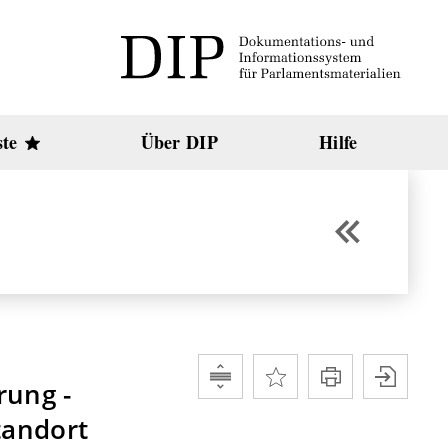
ste
Über DIP
Hilfe
rung -
tandort