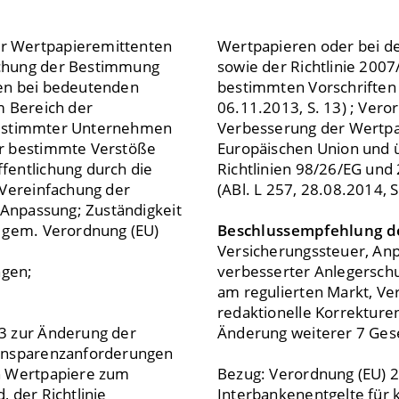
r Wertpapieremittenten
Wertpapieren oder bei de
achung der Bestimmung
sowie der Richtlinie 20
ten bei bedeutenden
bestimmten Vorschriften d
m Bereich der
06.11.2013, S. 13) ; Vero
t bestimmter Unternehmen
Verbesserung der Wertpa
ür bestimmte Verstöße
Europäischen Union und 
fentlichung durch die
Richtlinien 98/26/EG und
 Vereinfachung der
(ABl. L 257, 28.08.2014, S
 Anpassung; Zuständigkeit
n gem. Verordnung (EU)
Beschlussempfehlung d
Versicherungssteuer, Anp
ngen;
verbesserter Anlegerschu
am regulierten Markt, Ve
redaktionelle Korrekture
3 zur Änderung der
Änderung weiterer 7 Ges
ransparenzanforderungen
en Wertpapiere zum
Bezug: Verordnung (EU) 
 der Richtlinie
Interbankenentgelte für 