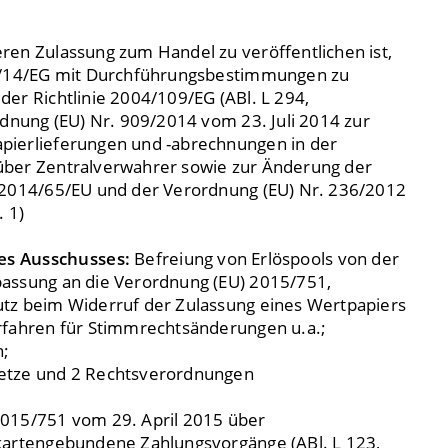
ren Zulassung zum Handel zu veröffentlichen ist,
07/14/EG mit Durchführungsbestimmungen zu
er Richtlinie 2004/109/EG (ABl. L 294,
rdnung (EU) Nr. 909/2014 vom 23. Juli 2014 zur
pierlieferungen und -abrechnungen in der
über Zentralverwahrer sowie zur Änderung der
 2014/65/EU und der Verordnung (EU) Nr. 236/2012
. 1)
es Ausschusses:
Befreiung von Erlöspools von der
assung an die Verordnung (EU) 2015/751,
tz beim Widerruf der Zulassung eines Wertpapiers
rfahren für Stimmrechtsänderungen u.a.;
n;
etze und 2 Rechtsverordnungen
2015/751 vom 29. April 2015 über
kartengebundene Zahlungsvorgänge (ABl. L 123,