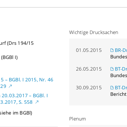
Wichtige Drucksachen
urf (Drs 194/15
01.05.2015
BR-D
Bundes
(BGBl I)
26.05.2015
BT-D
Bundes
 – BGBl. I 2015, Nr. 46
029
30.09.2015
BT-D
Bericht
20.03.2017 – BGBl. I
3.2017, S. 558
siehe im BGBl)
Plenum