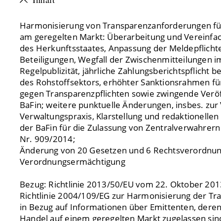
Harmonisierung von Transparenzanforderungen fü
am geregelten Markt: Überarbeitung und Vereinf
des Herkunftsstaates, Anpassung der Meldepflich
Beteiligungen, Wegfall der Zwischenmitteilungen i
Regelpublizität, jährliche Zahlungsberichtspflich
des Rohstoffsektors, erhöhter Sanktionsrahmen f
gegen Transparenzpflichten sowie zwingende Veröf
BaFin; weitere punktuelle Änderungen, insbes. zur
Verwaltungspraxis, Klarstellung und redaktionellen
der BaFin für die Zulassung von Zentralverwahrer
Nr. 909/2014;
Änderung von 20 Gesetzen und 6 Rechtsverordnu
Verordnungsermächtigung
Bezug: Richtlinie 2013/50/EU vom 22. Oktober 201
Richtlinie 2004/109/EG zur Harmonisierung der T
in Bezug auf Informationen über Emittenten, der
Handel auf einem geregelten Markt zugelassen sind,