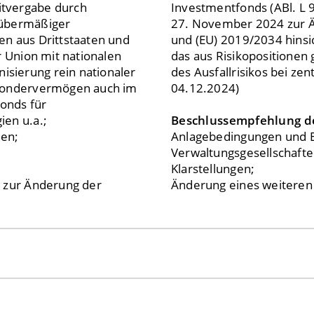
itvergabe durch
Investmentfonds (ABl. L 9
 übermäßiger
27. November 2024 zur Ä
en aus Drittstaaten und
und (EU) 2019/2034 hinsi
r Union mit nationalen
das aus Risikopositionen
sierung rein nationaler
des Ausfallrisikos bei zen
 Sondervermögen auch im
04.12.2024)
onds für
ien u.a.;
Beschlussempfehlung d
en;
Anlagebedingungen und Ei
Verwaltungsgesellschafte
Klarstellungen;
4 zur Änderung der
Änderung eines weiteren