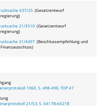
rucksache 637/25
(Gesetzentwurf
regierung)
rucksache 21/3510
(Gesetzentwurf
regierung)
rucksache 21/4497
(Beschlussempfehlung und
 Finanzausschuss)
chgang
enarprotokoll 1060, S. 498-498, TOP 47
atung
enarprotokoll 21/53, S. 6417B-6421B