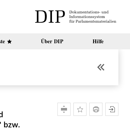
ste
Über DIP
Hilfe
d
" bzw.