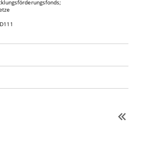
cklungsförderungsfonds;
etze
 D111