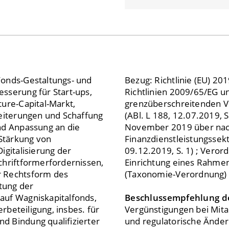
Fonds-Gestaltungs- und
Bezug: Richtlinie (EU) 2
sserung für Start-ups,
Richtlinien 2009/65/EG u
ture-Capital-Markt,
grenzüberschreitenden V
weiterungen und Schaffung
(ABl. L 188, 12.07.2019,
nd Anpassung an die
November 2019 über nach
Stärkung von
Finanzdienstleistungssek
igitalisierung der
09.12.2019, S. 1) ; Vero
chriftformerfordernissen,
Einrichtung eines Rahmens
r Rechtsform des
(Taxonomie-Verordnung) (
tung der
auf Wagniskapitalfonds,
Beschlussempfehlung d
erbeteiligung, insbes. für
Vergünstigungen bei Mitar
d Bindung qualifizierter
und regulatorische Änder