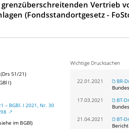
 grenzüberschreitenden Vertrieb v
agen (Fondsstandortgesetz - FoSt
Wichtige Drucksachen
 (Drs 51/21)
22.01.2021
BR-D
GBl I)
Bundes
17.03.2021
BT-D
 – BGBl. I 2021, Nr. 30
Bundes
498
21.04.2021
BT-D
siehe im BGBl)
Bericht