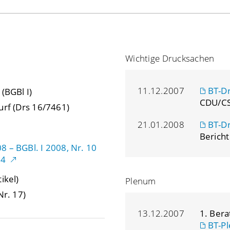
Wichtige Drucksachen
11.12.2007
BT-D
(BGBl I)
CDU/CS
urf (Drs 16/7461)
21.01.2008
BT-D
Bericht
 – BGBl. I 2008, Nr. 10
94
ikel)
Plenum
Nr. 17)
13.12.2007
1. Ber
BT-Pl