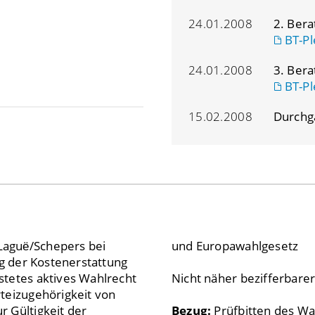
24.01.2008
2. Ber
BT-Pl
24.01.2008
3. Ber
BT-Pl
15.02.2008
Durch
Laguё/Schepers bei
und Europawahlgesetz
ng der Kostenerstattung
stetes aktives Wahlrecht
Nicht näher bezifferbare
teizugehörigkeit von
 Gültigkeit der
Bezug:
Prüfbitten des Wa