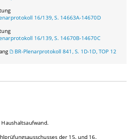
atung
enarprotokoll 16/139, S. 14663A-14670D
atung
enarprotokoll 16/139, S. 14670B-14670C
gang
BR-Plenarprotokoll 841, S. 1D-1D, TOP 12
r Haushaltsaufwand.
hlprüfungsausschusses der 15. und 16.