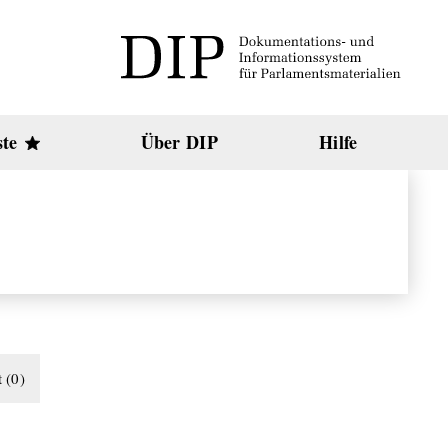
ste
Über DIP
Hilfe
t
(
0
)