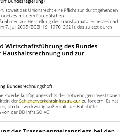
urf Bundesregierung)
n, soweit das Unionsrecht eine Pflicht zur durchgehenden
rnnetzes mit dem Europäischen
Maßnahmen zur Herstellung des Transformatorennetzes nach
 7. Juli 2005 (BGBl. I S. 1970, 3621), das zuletzt durch
d Wirtschaftsführung des Bundes
ur Haushaltsrechnung und zur
ung Bundesrechnungshof)
 Zwecke künftig angesichts der notwendigen Investitionen
itteln der
Schienenverkehrsinfrastruktur
zu fördern. Es hat
en, ob die zweckwidrig außerhalb der Bahnhöfe
en von der DB InfraGO AG
ung des Trassenentgeltanstiegs bei den