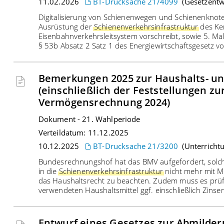
11.02.2026
BT-Drucksache 21/4099
(Gesetzentw
Digitalisierung von Schienenwegen und Schienenknote
Ausrüstung der
Schienenverkehrsinfrastruktur
des Ke
Eisenbahnverkehrsleitsystem vorschreibt, sowie 5. 
§ 53b Absatz 2 Satz 1 des Energiewirtschaftsgesetz vom
Bemerkungen 2025 zur Haushalts- un
(einschließlich der Feststellungen z
Vermögensrechnung 2024)
Dokument
-
21
.
Wahlperiode
Verteildatum:
11.12.2025
10.12.2025
BT-Drucksache 21/3200
(Unterricht
Bundesrechnungshof hat das BMV aufgefordert, solche
in die
Schienenverkehrsinfrastruktur
nicht mehr mit M
das Haushaltsrecht zu beachten. Zudem muss es prüf
verwendeten Haushaltsmittel ggf. einschließlich Zins
Entwurf eines Gesetzes zur Abmilder